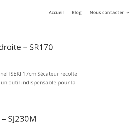
Accueil
Blog
Nous contacter
droite – SR170
nel ISEKI 17cm Sécateur récolte
 un outil indispensable pour la
r – SJ230M