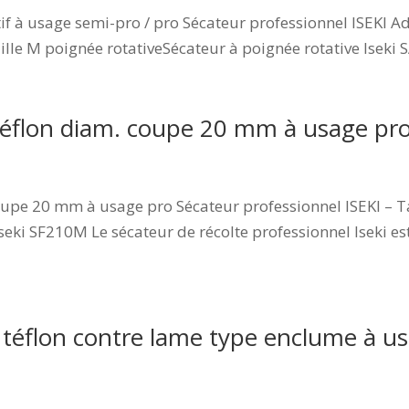
f à usage semi-pro / pro Sécateur professionnel ISEKI Ad
ille M poignée rotativeSécateur à poignée rotative Iseki
téflon diam. coupe 20 mm à usage pr
oupe 20 mm à usage pro Sécateur professionnel ISEKI – T
Iseki SF210M Le sécateur de récolte professionnel Iseki 
 téflon contre lame type enclume à u