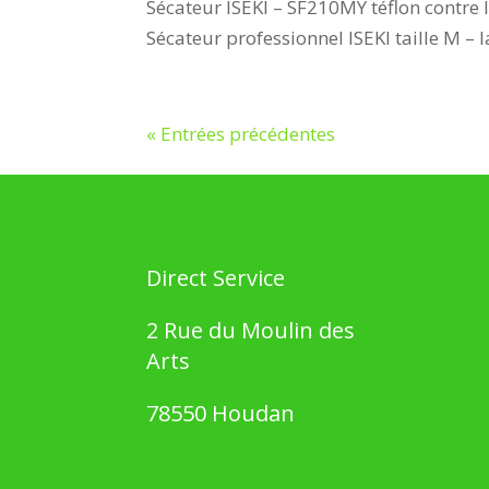
Sécateur ISEKI – SF210MY téflon contre
Sécateur professionnel ISEKI taille M –
« Entrées précédentes
Direct Service
2 Rue du Moulin des
Arts
78550 Houdan