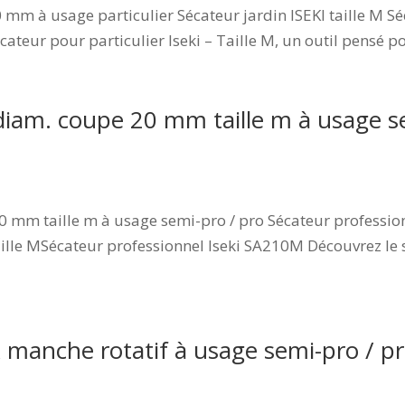
mm à usage particulier Sécateur jardin ISEKI taille M Séca
ateur pour particulier Iseki – Taille M, un outil pensé po
iam. coupe 20 mm taille m à usage se
 mm taille m à usage semi-pro / pro Sécateur profession
ille MSécateur professionnel Iseki SA210M Découvrez le s
 manche rotatif à usage semi-pro / 