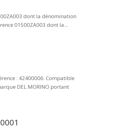
1500ZA003 dont la dénomination
érence 01500ZA003 dont la...
férence : 42400006. Compatible
a marque DEL MORINO portant
00001