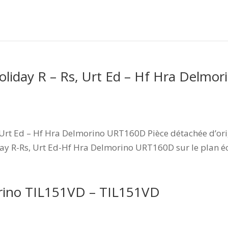
oliday R – Rs, Urt Ed – Hf Hra Delmo
, Urt Ed – Hf Hra Delmorino URT160D Pièce détachée d’ori
ay R-Rs, Urt Ed-Hf Hra Delmorino URT160D sur le plan écl
orino TIL151VD – TIL151VD