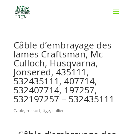
Câble d’embrayage des
lames Craftsman, Mc
Culloch, Husqvarna,
Jonsered, 435111,
532435111, 407714,
532407714, 197257,
532197257 – 532435111
Câble, ressort, tige, collier