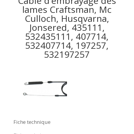
Câble d’embrayage des
lames Craftsman, Mc
Culloch, Husqvarna,
Jonsered, 435111,
532435111, 407714,
532407714, 197257,
532197257
Fiche technique