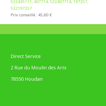
532435111, 407714, 532407714, 197257,
532197257
Prix conseillé : 45,60 €
Direct Service
2 Rue du Moulin des Arts
78550 Houdan