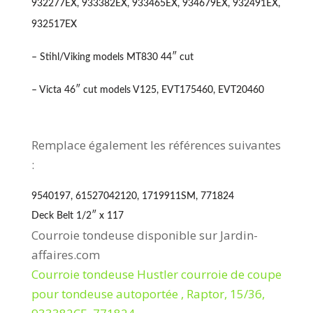
932277EX, 933382EX, 933465EX, 934679EX, 932491EX,
932517EX
–
Stihl/Viking models MT830 44″ cut
– Victa 46″ cut models V125, EVT175460, EVT20460
Remplace également les références suivantes
:
9540197, 61527042120, 1719911SM, 771824
Deck Belt 1/2″ x 117
Courroie tondeuse disponible sur Jardin-
affaires.com
Courroie tondeuse Hustler courroie de coupe
pour tondeuse autoportée , Raptor, 15/36,