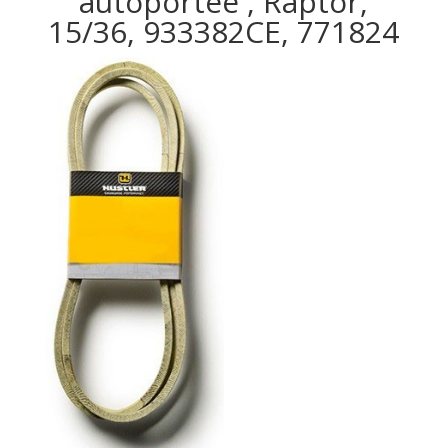
autoportée , Raptor,
15/36, 933382CE, 771824