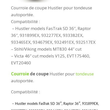
Courroie de coupe Hustler pour tondeuse
autoportée.
Compatibilité :
– Hustler models FasTrak SD 36″, Raptor
36″, 931899EX, 932277EX, 933382EX,
933465EX, 934679EX, 932491EX, 932517EX
– Stihl/Viking models MT830 44″ cut
– Victa 46″ cut models V125, EVT175460,
EVT20460
Courroie
de coupe
Hustler pour
tondeuse
autoportée.
Compatibilité :
– Hustler models FasTrak SD 36″, Raptor 36″, 931899EX,