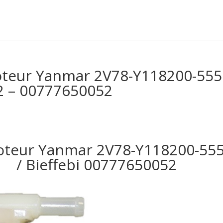
moteur Yanmar 2V78-Y118200-5551
52 – 00777650052
moteur Yanmar 2V78-Y118200-555
/ Bieffebi 00777650052