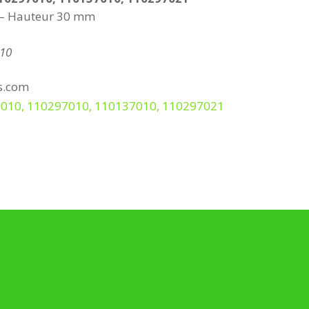
– Hauteur 30 mm
010
es.com
29-7010, 110297010, 110137010, 110297021