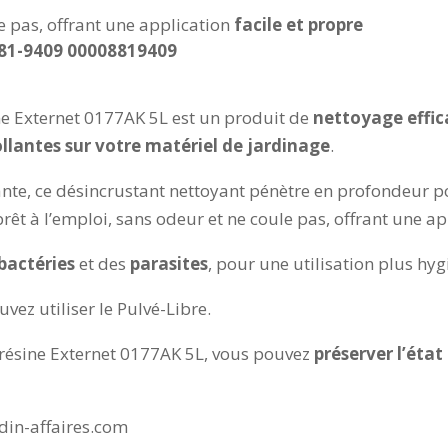
e pas, offrant une application
facile et propre
81-9409 00008819409
ne Externet 0177AK 5L est un produit de
nettoyage effica
collantes sur votre matériel de jardinage
.
ante, ce désincrustant nettoyant pénètre en profondeur 
prêt à l’emploi, sans odeur et ne coule pas, offrant une a
bactéries
et des
parasites
, pour une utilisation plus hyg
ez utiliser le Pulvé-Libre.
t résine Externet 0177AK 5L, vous pouvez
préserver l’état
din-affaires.com