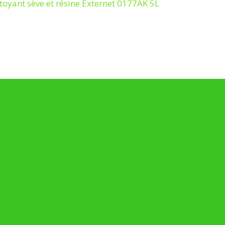
toyant sève et résine Externet 0177AK 5L