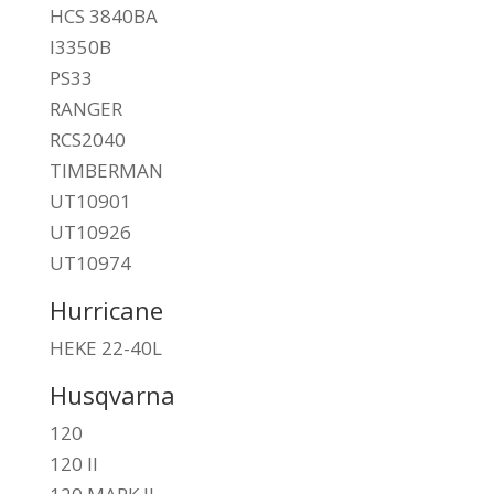
HCS 3840BA
I3350B
PS33
RANGER
RCS2040
TIMBERMAN
UT10901
UT10926
UT10974
Hurricane
HEKE 22-40L
Husqvarna
120
120 II