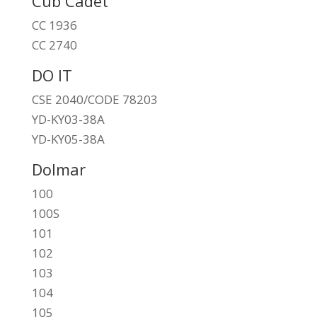
Cub Cadet
CC 1936
CC 2740
DO IT
CSE 2040/CODE 78203
YD-KY03-38A
YD-KY05-38A
Dolmar
100
100S
101
102
103
104
105