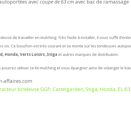
autoportées avec
coupe de 63 cm
avec bac de ramassage
use de travailler en mulching. Très facile à installer, il vous suffit d’en
des vis. Ce bouchon est très courant et se monte sur les tondeuses autopo
, Honda, Verts Loisirs ,Stiga
et autres marques de distribution.
pourrez utiliser ce kit mulching et vous épargner ainsi de vidanger le bac
n-affaires.com
acteur tondeuse GGP, Castelgarden, Stiga, Honda, EL 6