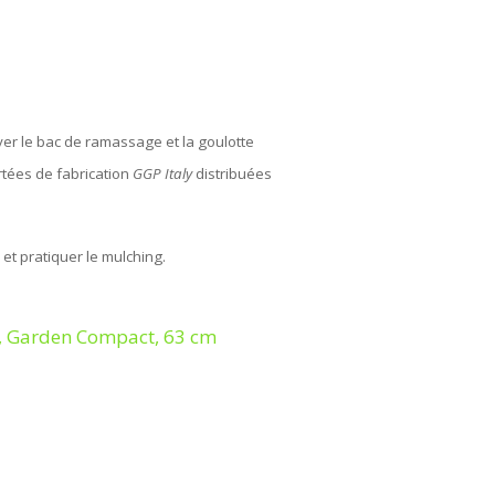
lever le bac de ramassage et la goulotte
rtées de fabrication
GGP Italy
distribuées
 et pratiquer le mulching.
3, Garden Compact, 63 cm